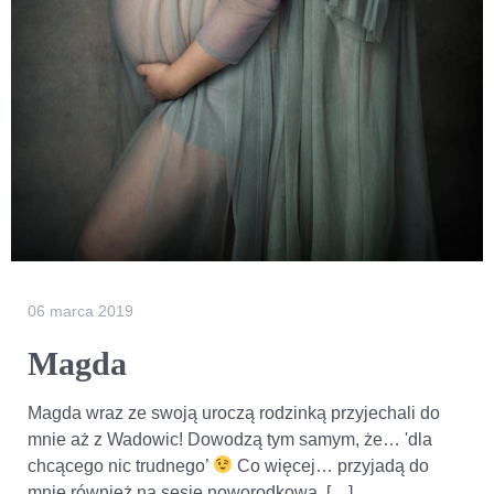
06 marca 2019
Magda
Magda wraz ze swoją uroczą rodzinką przyjechali do
mnie aż z Wadowic! Dowodzą tym samym, że… 'dla
chcącego nic trudnego’
Co więcej… przyjadą do
mnie również na sesję noworodkową, […]