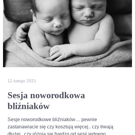
12 lutego 2021
Sesja noworodkowa
bliźniaków
Sesje noworodkowe bliźniaków… pewnie
zastanawiacie się czy kosztują więcej.. czy trwają
dłużej.. czy różnią się bardzo od sesji jednego