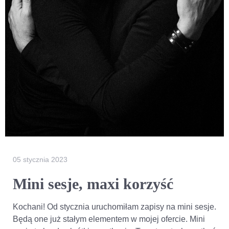
05 stycznia 2023
Mini sesje, maxi korzyść
Kochani! Od stycznia uruchomiłam zapisy na mini sesje.
Będą one już stałym elementem w mojej ofercie. Mini