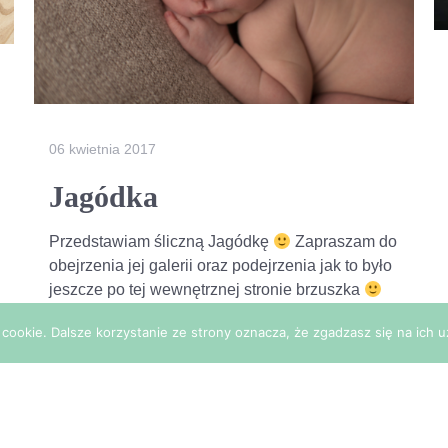
06 kwietnia 2017
Jagódka
Przedstawiam śliczną Jagódkę
Zapraszam do
obejrzenia jej galerii oraz podejrzenia jak to było
jeszcze po tej wewnętrznej stronie brzuszka
Pamiętajcie sesja noworodkowa w cieplutkim
cookie. Dalsze korzystanie ze strony oznacza, że zgadzasz się na ich u
studio w Żorach może odbyć […]
Więcej