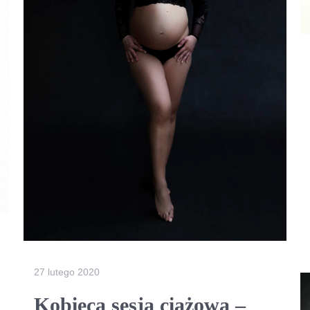
27 lutego 2020
Kobieca sesja ciążowa –