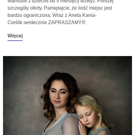
Mamusie z dziećmi od 5 miesięcy wzwyż. Poniżej
szczegóły oferty. Pamiętajcie, że ilość miejsc jest
bardzo ograniczona. Wraz z Aneta Kania-
Cieślik serdecznie ZAPRASZAMY!!!
Więcej