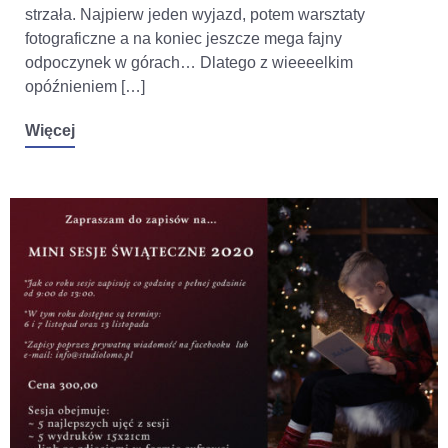
strzała. Najpierw jeden wyjazd, potem warsztaty
fotograficzne a na koniec jeszcze mega fajny
odpoczynek w górach… Dlatego z wieeeelkim
opóźnieniem […]
Więcej