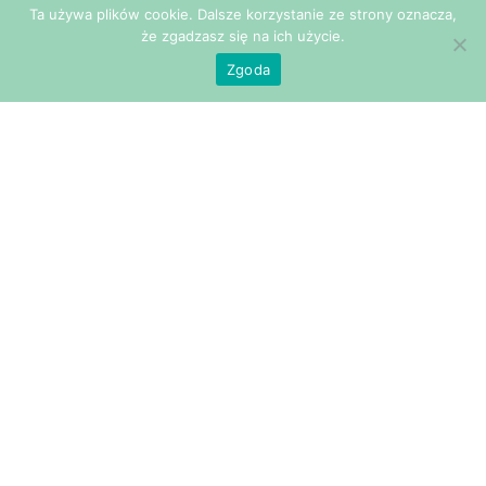
Ta używa plików cookie. Dalsze korzystanie ze strony oznacza,
że zgadzasz się na ich użycie.
24 stycznia 2019
Zgoda
Sabina
W mojej pracy bardzo lubię to, że każdego dnia poznaję
nowych wspaniałych ludzi. Niejednokrotnie kończy się
to wieloletnią znajomością a nawet przyjaźnią. Z Sabiną
i jej rodziną spotkałam się po […]
Więcej