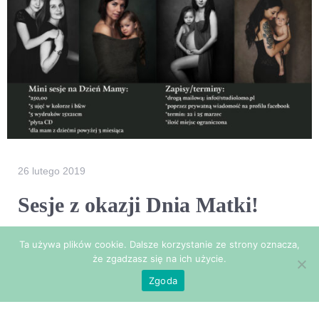
26 lutego 2019
Sesje z okazji Dnia Matki!
Serdecznie zapraszam do zapisów na mini sesje z
Ta używa plików cookie. Dalsze korzystanie ze strony oznacza,
okazji Dnia matki
Sesje odbędą się 22 i 25 marca.
że zgadzasz się na ich użycie.
Ilość miejsc ograniczona. Szczegóły poniżej
Zgoda