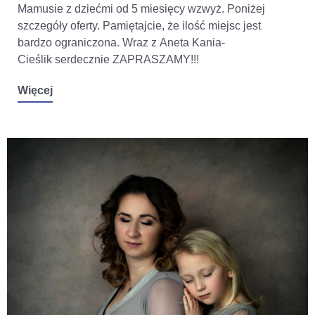
Mamusie z dziećmi od 5 miesięcy wzwyż. Poniżej
szczegóły oferty. Pamiętajcie, że ilość miejsc jest
bardzo ograniczona. Wraz z Aneta Kania-
Cieślik serdecznie ZAPRASZAMY!!!
Więcej