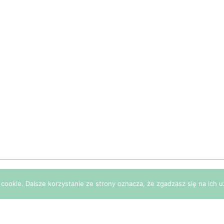
Moje profile społecznościowe:
Facebook
Twitter
Instagram
cookie. Dalsze korzystanie ze strony oznacza, że zgadzasz się na ich u
© Joanna Durczok - Studio Lomo 2026 Rybnik / Żory
--
Stworzone przez
I am PD