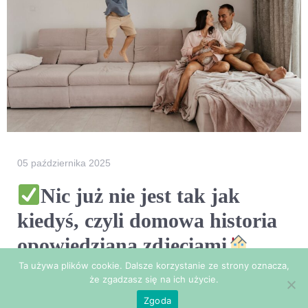
05 października 2025
Nic już nie jest tak jak
kiedyś, czyli domowa historia
opowiedziana zdjęciami
Ta używa plików cookie. Dalsze korzystanie ze strony oznacza,
No właśnie, nadałam taki tytuł tej opowieści, bo tak
że zgadzasz się na ich użycie.
naprawdę każdy rok naszego życia zmienia nas i świat
Zgoda