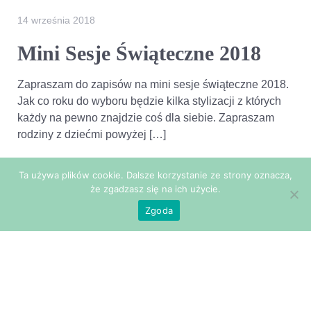
14 września 2018
Mini Sesje Świąteczne 2018
Zapraszam do zapisów na mini sesje świąteczne 2018.
Jak co roku do wyboru będzie kilka stylizacji z których
każdy na pewno znajdzie coś dla siebie. Zapraszam
rodziny z dziećmi powyżej […]
Więcej
Ta używa plików cookie. Dalsze korzystanie ze strony oznacza,
że zgadzasz się na ich użycie.
Zgoda
Moje profile społecznościowe:
Facebook
Twitter
Instagram
© Joanna Durczok - Studio Lomo 2026 Rybnik / Żory