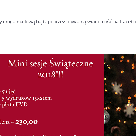
 drogą mailową bądź poprzez prywatną wiadomość na Facebo