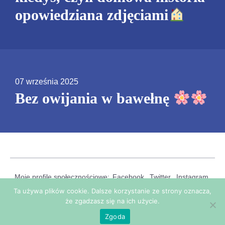
opowiedziana zdjęciami
07 września 2025
Bez owijania w bawełnę
Moje profile społecznościowe:
Facebook
Twitter
Instagram
Ta używa plików cookie. Dalsze korzystanie ze strony oznacza,
© Joanna Durczok - Studio Lomo 2026 Rybnik / Żory
że zgadzasz się na ich użycie.
--
Stworzone przez
I am PD
Zgoda