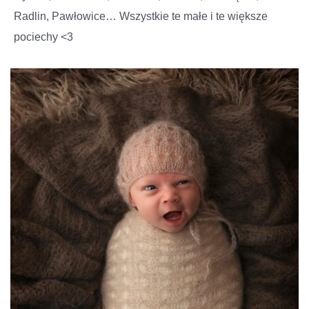
Radlin, Pawłowice… Wszystkie te małe i te większe
pociechy <3